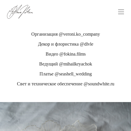
Организация @veroni.ko_company
Декор и флористика @dlvle
Видео @fokina.films
Ведущий @mihailkryachok
Платье @seashell_wedding
Свет и техническое обеспечение @soundwhite.ru